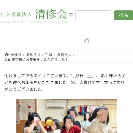
コ
ナ
ン
ビ
テ
ゲ
検索
影山早苗様にお年玉をいただき
ン
ー
ツ
シ
ました！
へ
ョ
ス
ン
最
2026年1月6日
2026年1月28日
編集用清修会
終
キ
に
更
新
ッ
移
日
HOME
お知らせ
宇宙
お知らせ
プ
動
時
影山早苗様にお年玉をいただきました！
:
明けましておめでとうございます。1月3日（土）、影山様から子
ども達へお年玉をいただきました。皆、大喜びです。本当にあり
がとうございました。