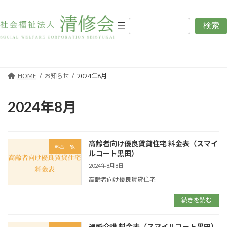
コ
ナ
ン
ビ
テ
ゲ
検索
お知らせ
ン
ー
ツ
シ
へ
ョ
ス
ン
キ
に
HOME
お知らせ
2024年8月
ッ
移
プ
動
2024年8月
高齢者向け優良賃貸住宅 料金表（スマイ
料金一覧
ルコート黒田）
2024年8月8日
高齢者向け優良賃貸住宅
続きを読む
通所介護 料金表（スマイルコート黒田）