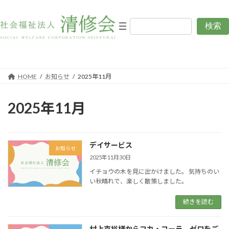
コ
ナ
ン
ビ
テ
ゲ
検索
お知らせ
ン
ー
ツ
シ
へ
ョ
ス
ン
キ
に
HOME
お知らせ
2025年11月
ッ
移
プ
動
2025年11月
デイサービス
お知らせ
2025年11月30日
イチョウの木を見に出かけました。 気持ちのい
い秋晴れで、楽しく散策しました。
続きを読む
村上克裕様からコカ・コーラ ゼロをご