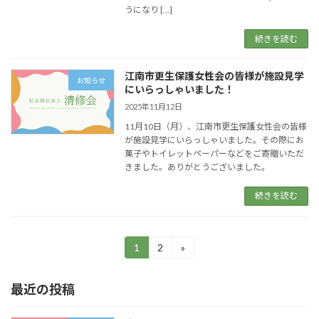
うになり […]
続きを読む
江南市更生保護女性会の皆様が施設見学
お知らせ
にいらっしゃいました！
2025年11月12日
11月10日（月）、江南市更生保護女性会の皆様
が施設見学にいらっしゃいました。その際にお
菓子やトイレットペーパーなどをご寄贈いただ
きました。ありがとうございました。
続きを読む
投
1
2
»
固
固
定
定
稿
ペ
ペ
最近の投稿
ー
ー
の
ジ
ジ