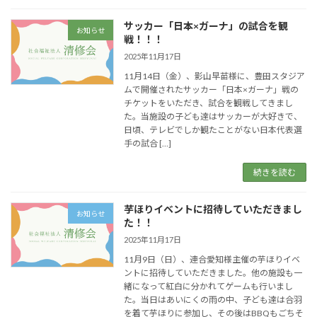
サッカー「日本×ガーナ」の試合を観
お知らせ
戦！！！
2025年11月17日
11月14日（金）、影山早苗様に、豊田スタジア
ムで開催されたサッカー「日本×ガーナ」戦の
チケットをいただき、試合を観戦してきまし
た。当施設の子ども達はサッカーが大好きで、
日頃、テレビでしか観たことがない日本代表選
手の試合 […]
続きを読む
芋ほりイベントに招待していただきまし
お知らせ
た！！
2025年11月17日
11月9日（日）、連合愛知様主催の芋ほりイベ
ントに招待していただきました。他の施設も一
緒になって紅白に分かれてゲームも行いまし
た。当日はあいにくの雨の中、子ども達は合羽
を着て芋ほりに参加し、その後はBBQもごちそ