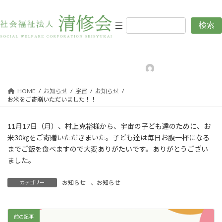
コ
ナ
ン
ビ
テ
ゲ
検索
お米をご寄贈いただいまし
ン
ー
ツ
シ
た！！
へ
ョ
ス
ン
最
2025年11月17日
2025年11月19日
編集用清修会
終
キ
に
更
新
ッ
移
日
HOME
お知らせ
宇宙
お知らせ
プ
動
時
お米をご寄贈いただいました！！
:
11月17日（月）、村上克裕様から、宇宙の子ども達のために、お
米30㎏をご寄贈いただきまいた。子ども達は毎日お腹一杯になる
までご飯を食べますので大変ありがたいです。ありがとうござい
ました。
お知らせ
、
お知らせ
カテゴリー
前の記事