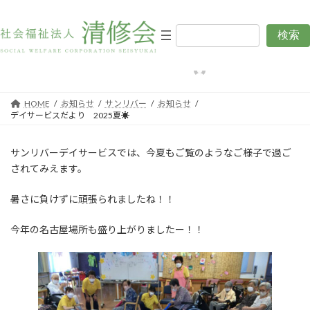
コ
ナ
ン
ビ
テ
ゲ
検索
デイサービスだより 2025夏☀
ン
ー
ツ
シ
最
2025年9月8日
2025年9月8日
編集用清修会
終
へ
ョ
更
ス
ン
新
日
キ
に
HOME
お知らせ
サンリバー
お知らせ
時
デイサービスだより 2025夏☀
:
ッ
移
プ
動
サンリバーデイサービスでは、今夏もご覧のようなご様子で過ご
されてみえます。
暑さに負けずに頑張られましたね！！
今年の名古屋場所も盛り上がりましたー！！