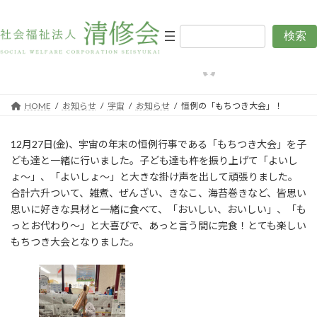
コ
ナ
ン
ビ
テ
ゲ
検索
恒例の「もちつき大会」！
ン
ー
ツ
シ
最
2024年12月30日
2025年2月4日
編集用清修会
終
へ
ョ
更
ス
ン
新
日
キ
に
HOME
お知らせ
宇宙
お知らせ
恒例の「もちつき大会」！
時
:
ッ
移
プ
動
12月27日(金)、宇宙の年末の恒例行事である「もちつき大会」を子
ども達と一緒に行いました。子ども達も杵を振り上げて「よいし
ょ～」、「よいしょ～」と大きな掛け声を出して頑張りました。
合計六升ついて、雑煮、ぜんざい、きなこ、海苔巻きなど、皆思い
思いに好きな具材と一緒に食べて、「おいしい、おいしい」、「も
っとお代わり～」と大喜びで、あっと言う間に完食！とても楽しい
もちつき大会となりました。