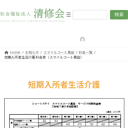
コ
ナ
ン
ビ
テ
ゲ
検索
短期入所者生活介護 料金表（ス
ン
ー
ツ
シ
マイルコート黒田）
へ
ョ
ス
ン
最
2024年8月8日
2025年5月1日
編集用清修会
終
キ
に
更
新
ッ
移
日
HOME
お知らせ
スマイルコート黒田
料金一覧
プ
動
時
短期入所者生活介護 料金表（スマイルコート黒田）
:
短期入所者生活介護