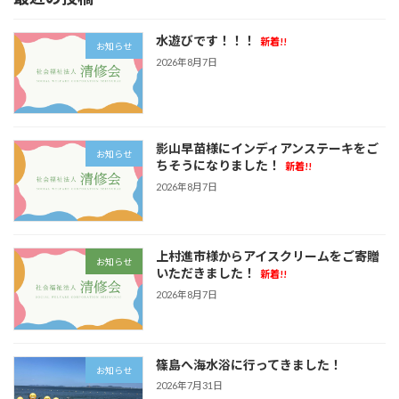
の
ジ
ジ
ジ
ジ
ジ
ペ
水遊びです！！！
新着!!
お知らせ
ー
2026年8月7日
ジ
送
影山早苗様にインディアンステーキをご
り
お知らせ
ちそうになりました！
新着!!
2026年8月7日
上村進市様からアイスクリームをご寄贈
お知らせ
いただきました！
新着!!
2026年8月7日
篠島へ海水浴に行ってきました！
お知らせ
2026年7月31日