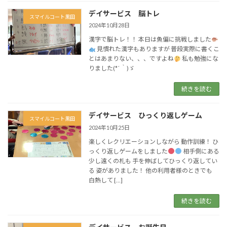
デイサービス 脳トレ
スマイルコート黒田
2024年10月28日
漢字で脳トレ！！ 本日は魚偏に挑戦しました
見慣れた漢字もありますが 普段実際に書くこ
とはあまりない、、、ですよね
私も勉強にな
りました(*´ ｀)ゞ
続きを読む
デイサービス ひっくり返しゲーム
スマイルコート黒田
2024年10月25日
楽しくレクリエーションしながら 動作訓練！ ひ
っくり返しゲームをしました
相手側にある
少し遠くの札も 手を伸ばしてひっくり返してい
る 姿がありました！ 他の利用者様のときでも
白熱して […]
続きを読む