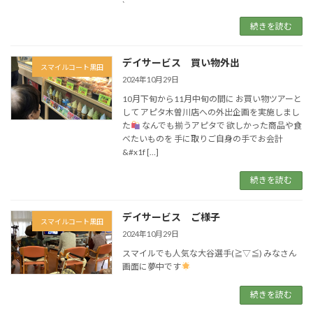
続きを読む
デイサービス 買い物外出
スマイルコート黒田
2024年10月29日
10月下旬から11月中旬の間に お買い物ツアーと
して アピタ木曽川店への外出企画を実施しまし
た
なんでも揃うアピタで 欲しかった商品や食
べたいものを 手に取りご自身の手でお会計
&#x1f […]
続きを読む
デイサービス ご様子
スマイルコート黒田
2024年10月29日
スマイルでも人気な大谷選手(≧▽≦) みなさん
画面に夢中です
続きを読む