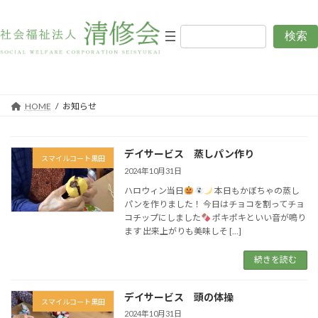
コ
ナ
ン
ビ
テ
ゲ
検索
お知らせ
ン
ー
ツ
シ
へ
ョ
ス
ン
キ
に
HOME
お知らせ
ッ
移
プ
動
デイサービス 蒸しパン作り
スマイルコート黒田
2024年10月31日
ハロウィン当日
本日もかぼちゃの蒸し
パンを作りました！ 今日はチョコを割ってチョ
コチップにしました
ポキポキといい音が鳴り
ます 出来上がりも美味しそ […]
続きを読む
デイサービス 頭の体操
スマイルコート黒田
2024年10月31日