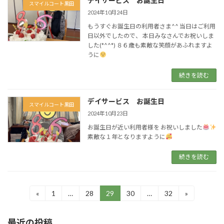
デイサービス お誕生日
スマイルコート黒田
2024年10月24日
もうすぐお誕生日の利用者さま^^ 当日はご利用
日以外でしたので、 本日みなさんでお祝いしま
した(*^^*) ８６歳も素敵な笑顔があふれますよ
うに
続きを読む
デイサービス お誕生日
スマイルコート黒田
2024年10月23日
お誕生日が近い利用者様を お祝いしました
素敵な１年となりますように
続きを読む
投
«
1
…
28
29
30
…
32
»
固
固
固
固
固
定
定
定
定
定
稿
ペ
ペ
ペ
ペ
ペ
最近の投稿
ー
ー
ー
ー
ー