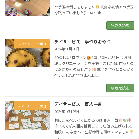
お手玉棒倒しをしました
真剣な表情でお手玉
を取っていました(`・ω・´)b
続きを読む
デイサービス 手作りおやつ
スマイルコート黒田
2024年10月30日
10/31はハロウィン
10月30日と31日は お料
理レクリエーションを実施しました
作ったの
はかぼちゃの蒸しパン
生地を作るところから
行いました(*^^*) 出来上 […]
続きを読む
デイサービス 百人一首
スマイルコート黒田
2024年10月29日
机にまんべんなく広がるのは 百人一首
4人で机を囲み挑戦しました 読み上げられる
和歌に みなさん一生懸命耳を傾けていました
ˎˊ˗