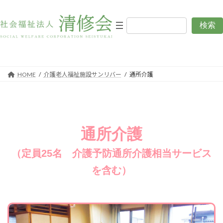
コ
ナ
ン
ビ
テ
ゲ
検索
通所介護
ン
ー
ツ
シ
へ
ョ
ス
ン
キ
に
HOME
介護老人福祉施設サンリバー
通所介護
ッ
移
プ
動
通所介護
（定員25名 介護予防通所介護相当サービス
を含む）