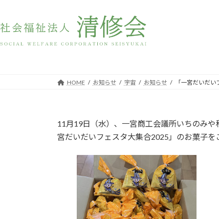
コ
ナ
ン
ビ
テ
ゲ
「一宮だいだいフェス
ン
ー
ツ
シ
へ
ョ
ス
ン
HOME
お知らせ
宇宙
お知らせ
「一宮だいだい
キ
に
ッ
移
プ
動
11月19日（水）、一宮商工会議所いちのみ
宮だいだいフェスタ大集合2025」のお菓子