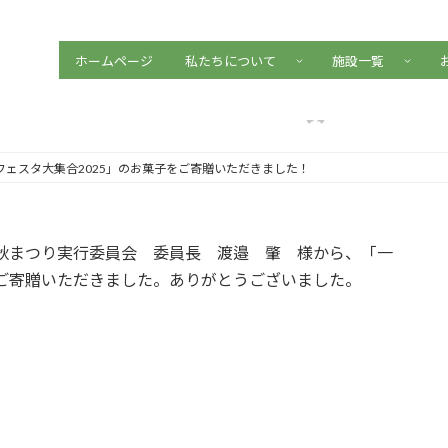
ホームページ
私たちについて
施設一覧
タ大集合2025」のお菓子を
最
2025年11月19日
2025年11月19日
編集用清修会
終
更
新
日
フェスタ大集合2025」のお菓子をご寄贈いただきました！
時
:
や秋まつり実行委員会 委員長 渡邉 肇 様から、「一
をご寄贈いただきました。ありがとうございました。