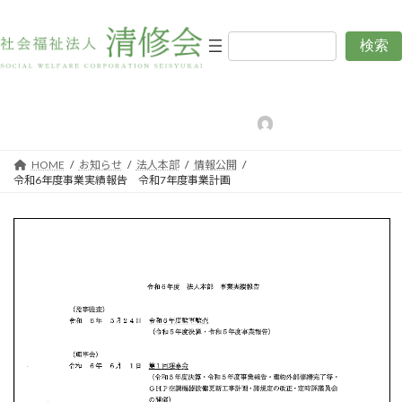
コ
ナ
ン
ビ
テ
ゲ
検索
令和6年度事業実績報告 令和7
ン
ー
ツ
シ
年度事業計画
へ
ョ
ス
ン
最
2025年6月13日
2025年6月13日
編集用清修会
終
キ
に
更
新
ッ
移
日
HOME
お知らせ
法人本部
情報公開
プ
動
時
令和6年度事業実績報告 令和7年度事業計画
: