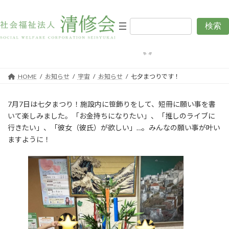
コ
ナ
ン
ビ
テ
ゲ
検索
七夕まつりです！
ン
ー
ツ
シ
最
2026年7月8日
2026年7月8日
編集用清修会
終
へ
ョ
更
ス
ン
新
日
キ
に
HOME
お知らせ
宇宙
お知らせ
七夕まつりです！
時
:
ッ
移
プ
動
7月7日は七夕まつり！施設内に笹飾りをして、短冊に願い事を書
いて楽しみました。「お金持ちになりたい」、「推しのライブに
行きたい」、「彼女（彼氏）が欲しい」…。みんなの願い事が叶い
ますように！