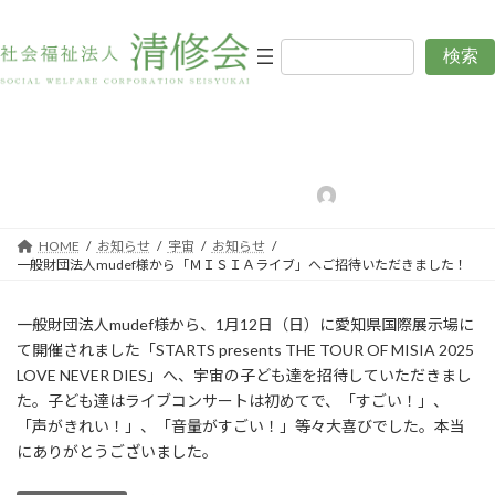
コ
ナ
ン
ビ
テ
ゲ
検索
一般財団法人mudef様から「Ｍ
ン
ー
ツ
シ
ＩＳＩＡライブ」へご招待いた
へ
ョ
ス
ン
だきました！
キ
に
ッ
移
最
2025年1月14日
2025年1月14日
編集用清修会
終
プ
動
更
新
日
HOME
お知らせ
宇宙
お知らせ
時
一般財団法人mudef様から「ＭＩＳＩＡライブ」へご招待いただきました！
:
一般財団法人mudef様から、1月12日（日）に愛知県国際展示場に
て開催されました「STARTS presents THE TOUR OF MISIA 2025
LOVE NEVER DIES」へ、宇宙の子ども達を招待していただきまし
た。子ども達はライブコンサートは初めてで、「すごい！」、
「声がきれい！」、「音量がすごい！」等々大喜びでした。本当
にありがとうございました。